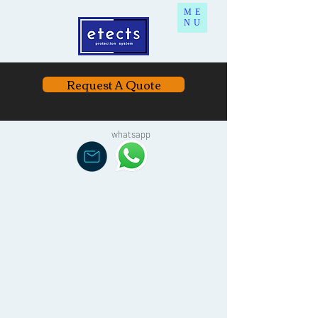
ME
NU
Request A Quote
whatsapp