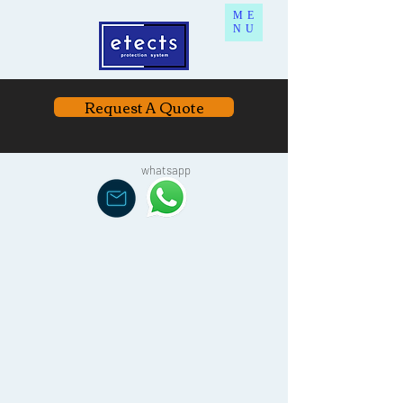
ME
NU
Request A Quote
whatsapp